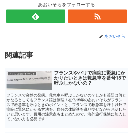
で
(
あおいそらをフォローする
開
新
き
し
ま
い
す
ウ
)
ィ
ン
ド
ウ
で
あおいそら
開
き
ま
す
)
関連記事
フランスやパリで病院に緊急にか
フランス旅行お役立ち
かりたいときは救急車を番号15で
呼ぶしかないの？
フランスで突然の発病。救急車を呼ぶしかないの？しかも英語は何と
かなるとしてもフランス語は無理！在仏15年のあおいそらがフラン
スで救急車を呼ぶときのポイントと、フランスで救急車を呼ぶ以外で
病院に緊急にかかる方法を、自分の体験談を織り交ぜながらお話した
いと思います。費用の注意点もまとめたので、海外旅行保険に加入し
ていない方も必見です！