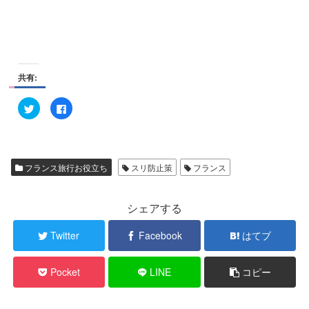
共有:
ク
F
リ
a
ッ
c
ク
e
し
b
て
o
T
o
w
k
フランス旅行お役立ち
スリ防止策
フランス
i
で
t
共
t
有
e
す
r
る
シェアする
で
に
共
は
有
ク
Twitter
Facebook
はてブ
(
リ
新
ッ
し
ク
い
し
Pocket
LINE
コピー
ウ
て
ィ
く
ン
だ
ド
さ
ウ
い