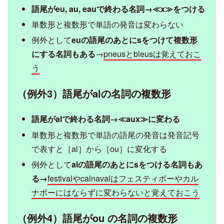
語尾がeu, au, eauで終わる名詞→≪x≫をつける
単数形と複数形で単語の発音は変わらない
例外として
euの語尾のあとにsをつけて複数形
にする名詞もある
→
pneusとbleusは覚えておこ
う
（例外3）語尾がalの名詞の複数形
語尾がalで終わる名詞→≪aux≫に変わる
単数形と複数形で単語の語尾の発音は発音記号
で表すと［al］から［ou］に変化する
例外として
alの語尾のあとにsをつける名詞もあ
る→
festivalやcalnavalはフェスティボーやカル
ナボーにはならずに変わらないと覚えておこう
（例外4）語尾がou の名詞の複数形