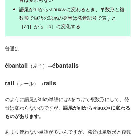
語尾がailから≪aux≫に変わるとき、単数形と複
数形で単語の語尾の発音は発音記号で表すと
［a:j］から［o］に変化する
普通は
ébantail
ébantails
（扇子）→
rail
rails
（レール）→
のように語尾がailの単語にはsをつけて複数形にして、発
音は変わらないのですが、
語尾がailから≪aux≫に変わる
ものがあります。
あまり使わない単語が多いんですが、発音は単数形と複数