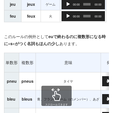
音声プレーヤー
jeu
jeux
ゲーム
00:00
00:00
音声プレーヤー
feu
feux
火
00:00
00:00
このルールの例外として
euで終わるのに複数形になる時
に«s»がつく名詞もほんの少し
あります。
単数形
複数形
意味
発
音声プ
pneu
pneus
タイヤ
00:0
音声プ
bleu
bleus
青、フランスチーム（のメンバー）、あざ
00:0
スクロールできます