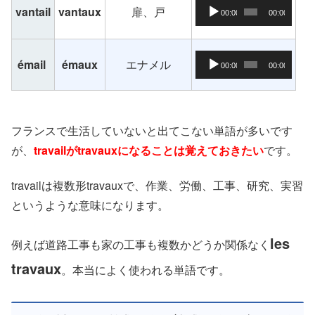
音声プレーヤー
vantail
vantaux
扉、戸
00:00
00:00
音声プレーヤー
émail
émaux
エナメル
00:00
00:00
フランスで生活していないと出てこない単語が多いです
が、
travailがtravauxになることは覚えておきたい
です。
travailは複数形travauxで、作業、労働、工事、研究、実習
というような意味になります。
les
例えば道路工事も家の工事も複数かどうか関係なく
travaux
。本当によく使われる単語です。