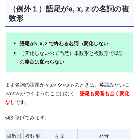
（例外１）語尾がs, x, z の名詞の複
数形
語尾がs, x, z で終わる名詞→変化しない
（変化しないので当然）単数形と複数形で単語
の
発音は変わらない
まず名詞の語尾が≪s≫や≪x≫のときは、英語みたいに
≪es≫がつくようなことはなく、
語尾も発音も全く
変化
なし
です。
例を挙げてみます。
単数形
複数形
意味
発音