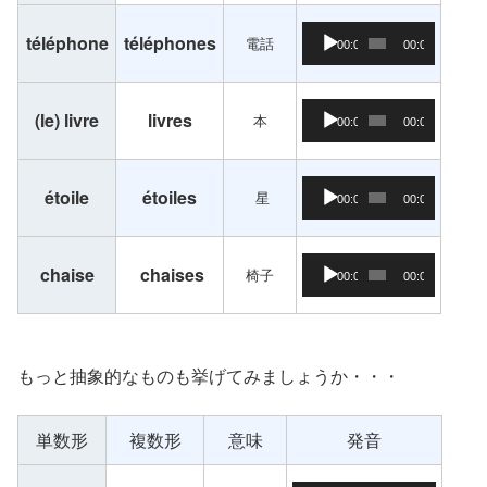
音声プレーヤー
téléphone
téléphones
電話
00:00
00:00
音声プレーヤー
(le) livre
livres
本
00:00
00:00
音声プレーヤー
étoile
étoiles
星
00:00
00:00
音声プレーヤー
chaise
chaises
椅子
00:00
00:00
もっと抽象的なものも挙げてみましょうか・・・
単数形
複数形
意味
発音