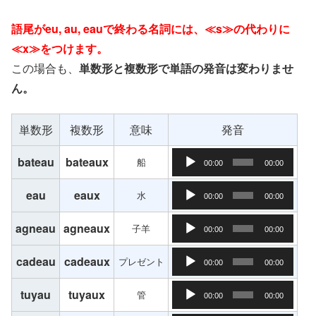
語尾がeu, au, eauで終わる名詞には、≪s≫の代わりに
≪x≫をつけます。
この場合も、
単数形と複数形で単語の発音は変わりませ
ん。
単数形
複数形
意味
発音
音声プレーヤー
bateau
bateaux
船
00:00
00:00
音声プレーヤー
eau
eaux
水
00:00
00:00
音声プレーヤー
agneau
agneaux
子羊
00:00
00:00
音声プレーヤー
cadeau
cadeaux
プレゼント
00:00
00:00
音声プレーヤー
tuyau
tuyaux
管
00:00
00:00