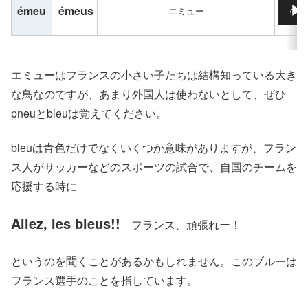
音声プ
émeu
émeus
エミュー
00:0
エミューはフランスの小さい子たちは結構知っている大き
な鳥なのですが、あまり外国人は使わないとして、ぜひ
pneuとbleuは覚えてください。
bleuは青色だけでなくいくつか意味がありますが、フラン
ス人がサッカーなどのスポーツの試合で、自国のチームを
応援する時に
Allez, les bleus!!
フランス、頑張れー！
というのを聞くことがあるかもしれません。このブルーは
フランス選手のことを指しています。