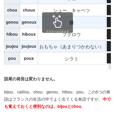
音声
シュー、キャベツ
chou
choux
00
音声
膝
genou
genoux
00
音声
スクロールできます
フクロウ
hibou
hiboux
00
音声
おもちゃ（あまりつかわない）
joujou
joujoux
00
音声
シラミ
pou
poux
00
語尾の発音は変わりません。
bijou、caillou、chou、genou、hibou、pou、この5つの単
語はフランスの生活の中でよく出てくる単語ですが、
中で
も覚えておくと便利なのは、bijouとchou
。