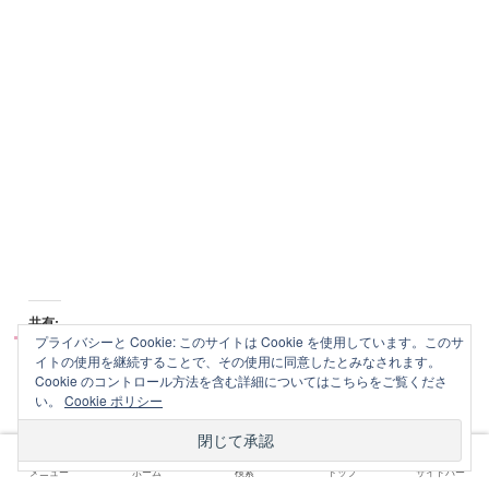
共有:
プライバシーと Cookie: このサイトは Cookie を使用しています。このサ
イトの使用を継続することで、その使用に同意したとみなされます。
ク
F
Cookie のコントロール方法を含む詳細についてはこちらをご覧くださ
リ
a
ッ
c
い。
Cookie ポリシー
ク
e
し
b
て
o
T
o
w
k
フランス語
フランス語文法
複数形
i
で
メニュー
ホーム
検索
トップ
サイドバー
t
共