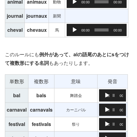
animal
animaux
動物
00:00
00:00
journal
journaux
新聞
音声プレーヤー
cheval
chevaux
馬
00:00
00:00
このルールにも
例外があって、alの語尾のあとにsをつけ
て複数形にする名詞
もあったりします。
単数形
複数形
意味
発音
音声プレーヤー
bal
bals
舞踏会
00:00
00:00
音声プレーヤー
carnaval
carnavals
カーニバル
00:00
00:00
音声プレーヤー
festival
festivals
祭り
00:00
00:00
音声プレーヤー