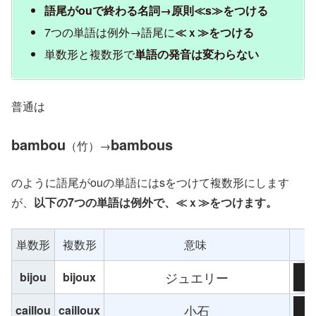
語尾がouで終わる名詞→原則≪s≫をつける
7つの単語は例外→語尾に
≪ｘ≫をつける
単数形と複数形で
単語の発音は変わらない
普通は
bambou
bambous
（竹）→
のように語尾がouの単語にはsをつけて複数形にします
が、
以下の7つの単語は例外で、≪ｘ≫をつけます。
単数形
複数形
意味
音声
ジュエリー
bijou
bijoux
00
音声
小石
caillou
cailloux
00