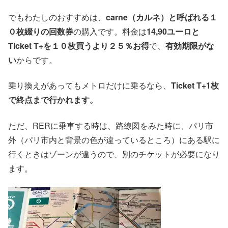
でもわたしのおすすめは、
carne（カルネ）と呼ばれる１
０枚綴りの回数券
の購入です。料金は
14,90ユーロと
Ticket T+を１０枚買うより２５％お得
で、
有効期限がな
い
からです。
乗り換えがあってもメトロだけに乗るなら、
Ticket T+1枚
で終点まで行かれます。
ただ、RERに乗車する時は、路線図をみた時に、パリ市
外（パリ市内と背景の色が違っているところ）にある駅に
行くときはゾーンが違うので、別のチケットが必要になり
ます。