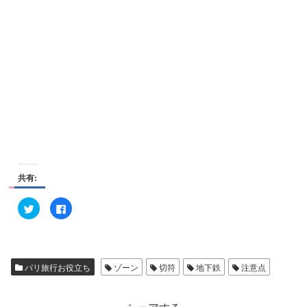
共有:
ク
F
リ
a
ッ
c
ク
e
し
b
て
o
T
o
w
k
パリ旅行お役立ち
ゾーン
切符
地下鉄
注意点
i
で
t
共
t
有
e
す
r
る