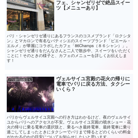
フェ、シャンゼリゼで絶品スイー
ツ【メニューあり】
パリ・シャンゼリゼ通りにあるフランスのコスメブランド「ロクシタ
ン」とマカロンで有名なパティシエのスイーツブランド「ピエール・
エルメ」が華麗にコラボしたカフェ「86Champs（８６シャン）」。
シャンゼリゼ通りをだんなさんと二人で散歩中、スイーツをいただく
ことに！そのときの様子と、カフェのメニューを詳しくお伝えしま
す！
ヴェルサイユ宮殿の花火の帰りに
パリ旅行お役立ち
電車でパリに戻る方法、タクシー
いくら？
パリからヴェルサイユ宮殿への行き方はわかるけど、夜のヴェルサイ
ユからパリへのアクセスが不安。ヴェルサイユ宮殿の噴水ショー・花
火の帰りに乗る電車の選択肢と、乗るべき最終電車、最終電車に乗り
過ごしてしまったときにタクシーでパリまで帰るとどのくらいの料金
がかかるのかの目安についてお知らせしたいと思います。