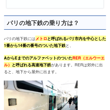
パリの地下鉄の乗り方は？
パリの地下鉄には
メトロ
と呼ばれるパリ市内を中心とした
1番から14番の番号のついた地下鉄
と、
AからEまでのアルファベットのついた
RER（エルウーエ
ル）
と呼ばれる高速地下鉄
があります。RERは郊外に出
ると、地下から屋外に出ます。