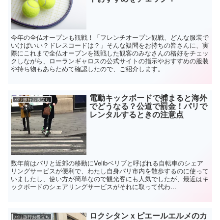
今年の全仏オープンも観戦！「フレンチオープン観戦、どんな服装で
いけばいい？ドレスコードは？」そんな疑問をお持ちの皆さんに、実
際にこれまで全仏オープンを観戦した観客のみなさんの格好をチェッ
クしながら、ローランギャロスの公式サイトの指示やおすすめの服装
や持ち物もあらためて確認したので、ご紹介します。
電動キックボードで捕まると海外
パリ旅行お役立ち
でどうなる？公道で罰金！パリで
レンタルするときの注意点
数年前はパリと近郊の移動にVelibベリブと呼ばれる自転車のシェア
リングサービスが便利で、わたし自身パリ市内を散歩するのに使って
いましたし、使い方が簡単なので観光客にも人気でしたが、最近はキ
ックボードのシェアリングサービスがそれに取って代わ...
ロクシタンｘピエールエルメのカ
パリ旅行お役立ち