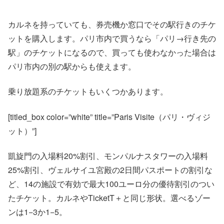
カルネを持っていても、券売機か窓口でその駅行きのチケ
ットを購入します。パリ市内で買うなら「パリ→行き先の
駅」のチケットになるので、買っても使わなかった場合は
パリ市内の別の駅からも使えます。
乗り放題系のチケットもいくつかあります。
[titled_box color=”white” title=”Paris Visite（パリ・ヴィジ
ット）”]
凱旋門の入場料20%割引、モンパルナスタワーの入場料
25%割引、ヴェルサイユ宮殿の2日間パスポートの割引な
ど、14の施設で有効で最大100ユーロ分の優待割引のつい
たチケット。カルネやTicketT＋と同じ形状。選べるゾー
ンは1−3か1−5。