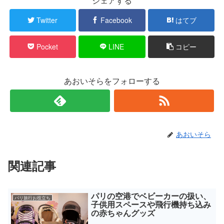
シェアする
で
に
共
は
有
ク
Twitter
Facebook
はてブ
(
リ
新
ッ
し
ク
い
し
Pocket
LINE
コピー
ウ
て
ィ
く
ン
だ
ド
さ
ウ
い
で
(
あおいそらをフォローする
開
新
き
し
ま
い
す
ウ
)
ィ
ン
ド
ウ
で
あおいそら
開
き
ま
す
)
関連記事
パリの空港でベビーカーの扱い、
パリ旅行お役立ち
子供用スペースや飛行機持ち込み
の赤ちゃんグッズ