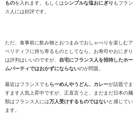
もの
を入れます。もしくは
シンプルな塩おにぎり
もフラン
ス人には好評です。
ただ、食事前に飲み物とおつまみでおしゃべりを楽しむア
ペリティフに持ち寄るものとしてなら、お寿司やおにぎり
は評判はいいのですが、
自宅にフランス人を招待したホー
ムパーティではおかずにならない
のが問題。
最近はフランスでも
らーめんやうどん、カレー
が話題でま
すます人気上昇中ですが、正直言うと、まだまだ日本の麺
類はフランス人には
万人受けするものではない
と感じてい
ます。