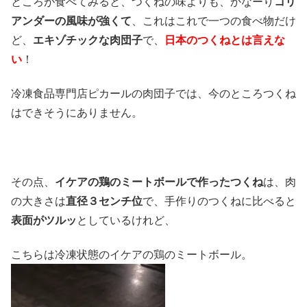
ところが食べてみると、つくねの味よりも、かなーり
コリ
アンダーの風味が強くて
、これはこれで一つの食べ物だけ
ど、
エキゾチックな肉団子
で、
日本のつくねとは言えな
い
！
冷凍食品専門店ピカールの肉団子では、今のところつくね
はできそうにありません。
その点、
イケアの鶏のミートボールで作ったつくね
は、肉
の大きさは
直径３センチ位
で、手作りのつくねに比べると
表面がツルッ
としているけれど、
こちらは冷凍状態のイケアの鶏のミートボール。