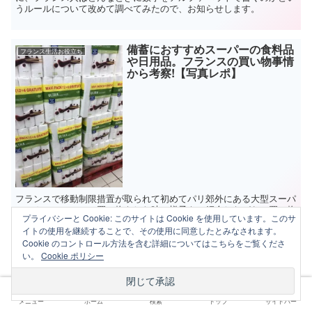
うルールについて改めて調べてみたので、お知らせします。
備蓄におすすめスーパーの食料品
フランス生活お役立ち
や日用品。フランスの買い物事情
から考察!【写真レポ】
フランスで移動制限措置が取られて初めてパリ郊外にある大型スーパ
ー（カルフール）で買い物をした時の様子をご紹介しながら、買い物
プライバシーと Cookie: このサイトは Cookie を使用しています。このサ
がなかなかできなくなる事態に備えて、備蓄するなら何が優先か、ス
イトの使用を継続することで、その使用に同意したとみなされます。
ーパーがどんな状況になりうるかを考えてみたいと思います。
Cookie のコントロール方法を含む詳細についてはこちらをご覧くださ
い。
Cookie ポリシー
外出禁止令はフランス語で？移動
フランス生活お役立ち
制限のパリの様子【写真あり】
メニュー
ホーム
検索
トップ
サイドバー