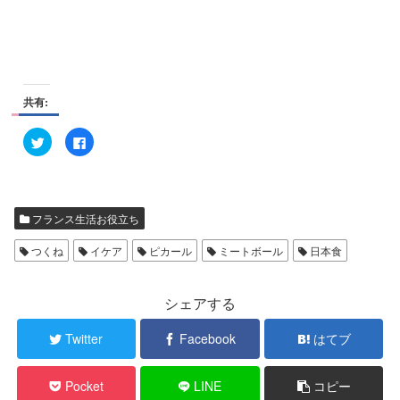
共有:
ク
F
リ
a
ッ
c
ク
e
し
b
て
o
T
o
w
k
フランス生活お役立ち
i
で
t
共
t
有
つくね
イケア
ピカール
ミートボール
日本食
e
す
r
る
で
に
共
は
有
ク
シェアする
(
リ
新
ッ
し
ク
Twitter
Facebook
はてブ
い
し
ウ
て
ィ
く
ン
だ
Pocket
LINE
コピー
ド
さ
ウ
い