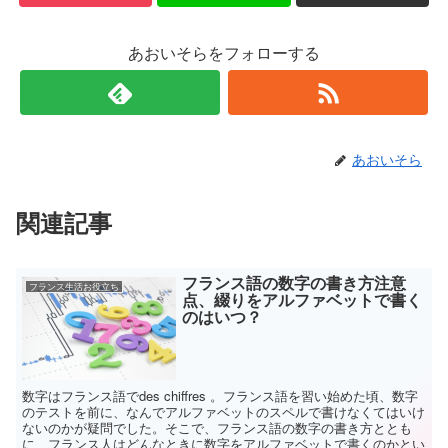
で
(
開
新
き
し
ま
い
あおいそらをフォローする
す
ウ
)
ィ
ン
ド
ウ
で
開
き
ま
あおいそら
す
)
関連記事
フランス語の数字の書き方注意
フランス生活お役立ち
点、綴りをアルファベットで書く
のはいつ？
数字はフランス語でdes chiffres 。フランス語を習い始めた頃、数字
のテストを前に、なんでアルファベットのスペルで書けなくてはいけ
ないのかが疑問でした。そこで、フランス語の数字の書き方ととも
に、フランス人はどんなときに数字をアルファベットで書くのかとい