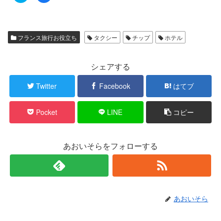
ッ
c
ク
e
し
b
て
o
T
o
w
k
フランス旅行お役立ち
タクシー
チップ
ホテル
i
で
t
共
t
有
e
す
r
る
シェアする
で
に
共
は
有
ク
Twitter
Facebook
はてブ
(
リ
新
ッ
し
ク
い
し
Pocket
LINE
コピー
ウ
て
ィ
く
ン
だ
ド
さ
ウ
い
で
(
あおいそらをフォローする
開
新
き
し
ま
い
す
ウ
)
ィ
ン
ド
ウ
で
あおいそら
開
き
ま
す