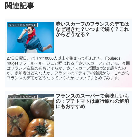
)
関連記事
赤いスカーフのフランスのデモは
フランス旅行お役立ち
なぜ起きた？いつまで続く？これ
からどうなる？
27日日曜日、パリで10000人以上が集まって行われた、Foulards
rougesフラール・ルージュと呼ばれる「赤いスカーフ」のデモ。今回
はフランス在住のあおいそらが、赤いスカーフ運動はなぜ起きたの
か、参加者はどんな人か、フランスのメディアの論調から、これから
フランスのデモがどうなっていくのかについてまとめてみます。
フランスのスーパーで美味しいも
フランス旅行お役立ち
の：プチトマトは旅行疲れの解消
にもおすすめ