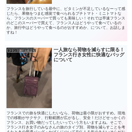
フランスを旅行している最中に、ビタミンが不足しているなーって感
じたら、果物をつまむ感覚で食べられるプチトマト・ミニトマトな
ら、フランスのスーパーで買っても美味しい！それでは早速フランス
のどこのスーパーで買えて、フランス人はどうやって食べているの
か、旅行中はどうやって食べるのがおすすめか、について、お話しま
すね！
一人旅なら荷物を減らすに限る！
フランス旅行お役立ち
フランス行き女性に快適なバッグ
について
フランスでの旅を快適にしたいなら、荷物は最小限がおすすめ。現地
での移動がサクサク、行動範囲が広がるし、安全！だけどせっかくの
フランス、お買い物だってしたいっていう方もいますよね。そこで、
フランス行き女子のみなさんの旅のタイプ別、荷物を減らすことを考
えたときの最適バッグ・かばんについて在仏１５年のあおいそらがお