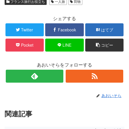
フランス旅行お役立ち
一人旅
荷物
i
で
t
共
t
有
e
す
r
る
シェアする
で
に
共
は
有
ク
Twitter
Facebook
はてブ
(
リ
新
ッ
し
ク
い
し
Pocket
LINE
コピー
ウ
て
ィ
く
ン
だ
ド
さ
ウ
い
で
(
あおいそらをフォローする
開
新
き
し
ま
い
す
ウ
)
ィ
ン
ド
ウ
で
あおいそら
開
き
ま
す
)
関連記事