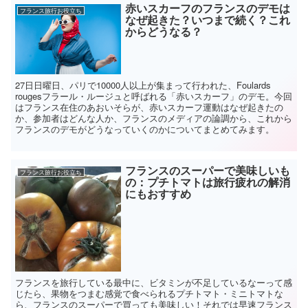
赤いスカーフのフランスのデモは
フランス旅行お役立ち
なぜ起きた？いつまで続く？これ
からどうなる？
27日日曜日、パリで10000人以上が集まって行われた、Foulards
rougesフラール・ルージュと呼ばれる「赤いスカーフ」のデモ。今回
はフランス在住のあおいそらが、赤いスカーフ運動はなぜ起きたの
か、参加者はどんな人か、フランスのメディアの論調から、これから
フランスのデモがどうなっていくのかについてまとめてみます。
フランスのスーパーで美味しいも
フランス旅行お役立ち
の：プチトマトは旅行疲れの解消
にもおすすめ
フランスを旅行している最中に、ビタミンが不足しているなーって感
じたら、果物をつまむ感覚で食べられるプチトマト・ミニトマトな
ら、フランスのスーパーで買っても美味しい！それでは早速フランス