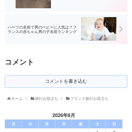
ハーフの名前で男のベビーに人気は？フ
ランスの赤ちゃん男の子名前ランキング
コメント
コメントを書き込む
ホーム
旅行お役立ち
フランス旅行お役立ち
2026年8月
月
火
水
木
金
土
日
1
2