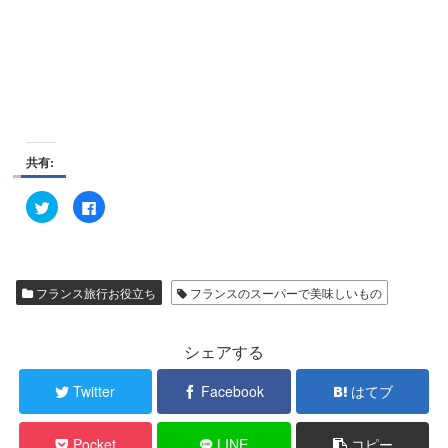
共有:
ク
F
リ
a
ッ
c
ク
e
し
b
て
o
T
o
w
k
フランス旅行お役立ち
フランスのスーパーで美味しいもの
i
で
t
共
t
有
e
す
r
る
シェアする
で
に
共
は
有
ク
Twitter
Facebook
はてブ
(
リ
新
ッ
し
ク
い
し
Pocket
LINE
コピー
ウ
て