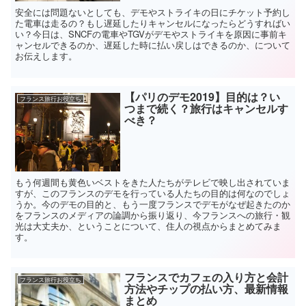
安全には問題ないとしても、デモやストライキの日にチケット予約し
た電車は走るの？もし遅延したりキャンセルになったらどうすればい
い？今日は、SNCFの電車やTGVがデモやストライキを原因に事前キ
ャンセルできるのか、遅延した時に払い戻しはできるのか、について
お伝えします。
【パリのデモ2019】目的は？い
フランス旅行お役立ち
つまで続く？旅行はキャンセルす
べき？
もう何週間も黄色いベストをきた人たちがテレビで映し出されていま
すが、このフランスのデモを行っている人たちの目的は何なのでしょ
うか。今のデモの目的と、もう一度フランスでデモがなぜ起きたのか
をフランスのメディアの論調から振り返り、今フランスへの旅行・観
光は大丈夫か、ということについて、住人の視点からまとめてみま
す。
フランスでカフェの入り方と会計
フランス旅行お役立ち
方法やチップの払い方、最新情報
まとめ