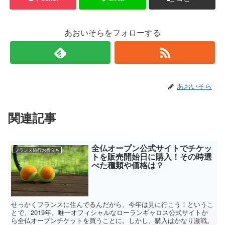
ィ
く
ン
だ
ド
さ
ウ
い
で
(
あおいそらをフォローする
開
新
き
し
ま
い
す
ウ
)
ィ
ン
ド
ウ
で
あおいそら
開
き
ま
す
)
関連記事
全仏オープン公式サイトでチケッ
フランス旅行お役立ち
トを販売開始日に購入！その時選
べた種類や価格は？
せっかくフランスに住んでるんだから、今年は見に行こう！というこ
とで、2019年、唯一オフィシャルなローランギャロス公式サイトか
ら全仏オープンチケットを買うことに。しかし、購入はかなり激戦。