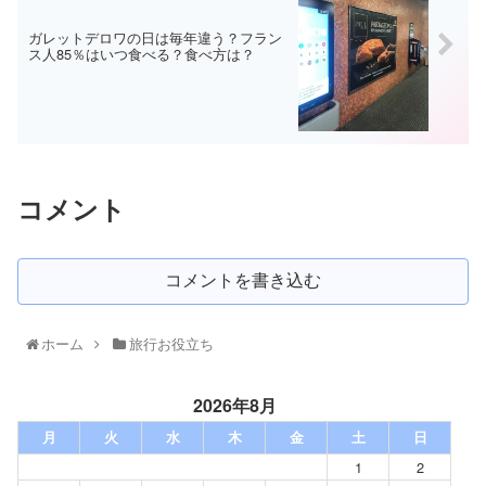
ガレットデロワの日は毎年違う？フラン
ス人85％はいつ食べる？食べ方は？
コメント
コメントを書き込む
ホーム
旅行お役立ち
2026年8月
月
火
水
木
金
土
日
1
2