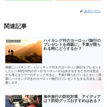
ン
ド
ウ
で
あおいそら
開
き
ま
す
)
関連記事
ハイキング付のヨーロッパ旅行の
旅行お役立ち
プレゼントを両親に。予算が限ら
れる時にどうするか？
両親にハイキング・トレッキング付きのヨーロッパ旅行をプレゼント
したい！60代70代の方々がヨーロッパの山歩きをするときの注意点
から考えるツアーのチェック方法と、予算が限られているときにご両
親にハイキング付きのヨーロッパ旅行のプレゼントをする方法をご提
案します。
海外旅行の防犯対策、アイディア
旅行お役立ち
は？防犯グッズおすすめはある？