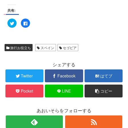
共有:
ク
F
リ
a
ッ
c
ク
e
し
b
て
o
T
o
w
k
旅行お役立ち
スペイン
セゴビア
i
で
t
共
t
有
e
す
r
る
シェアする
で
に
共
は
有
ク
Twitter
Facebook
はてブ
(
リ
新
ッ
し
ク
い
し
Pocket
LINE
コピー
ウ
て
ィ
く
ン
だ
ド
さ
ウ
い
で
(
あおいそらをフォローする
開
新
き
し
ま
い
す
ウ
)
ィ