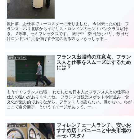
数日前、お仕事でユーロスターに乗りました。 今回乗ったのは、フ
ランス・パリ北駅からイギリス・ロンドンのセントパンクラス駅行
き。 2等車、セミフレックスです。 旅行中、数日だけパリ、数日だ
けロンドンに足を伸ばす予定のある方もいらっしゃる...
フランス出張時の注意点、フラン
旅行お役立ち
ス人と仕事をスムーズにするため
には？
もうすぐフランス出張！ わたしたち日本人とフランス人との仕事の
仕方の違いがありますよね。 フランスは観光スポットや街並み、食
文化が魅力的でありながら、フランス人は謝らない、働かない、わが
ままで自分勝手、というイメージがあって、一...
フィレンチェ一人ランチ、安いお
旅行お役立ち
すすめ店！パニーニと中央市場の
幸せパスタ♪