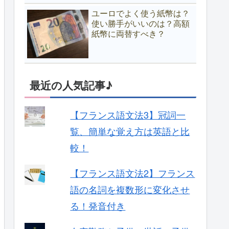
ユーロでよく使う紙幣は？
使い勝手がいいのは？高額
紙幣に両替すべき？
最近の人気記事♪
【フランス語文法3】冠詞一
覧、簡単な覚え方は英語と比
較！
【フランス語文法2】フランス
語の名詞を複数形に変化させ
る！発音付き