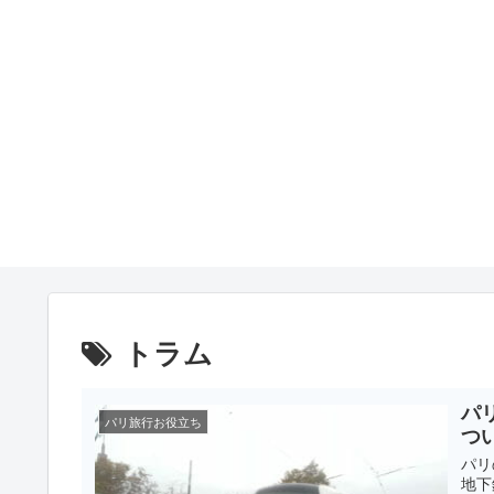
トラム
パ
パリ旅行お役立ち
つ
パリ
地下