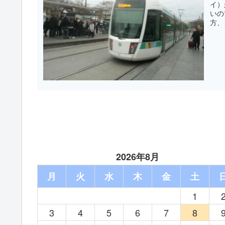
イ）
いの
方、
2026年8月
月
火
水
木
金
土
1
3
4
5
6
7
8