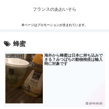
フランスのあおいそら
本ページはプロモーションが含まれています。
蜂蜜
海外から蜂蜜は日本に持ち込みで
旅行お役立ち
きる？みつばちの動物検疫は輸入
時に対象です
2019.04.20